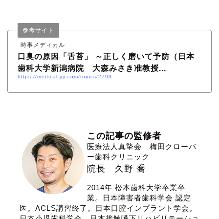
参考サイト
時事メディカル
口臭の原因「舌苔」 ～正しく磨いて予防（日本
歯科大学新潟病院 大森みさき准教授...
https://medical.jiji.com/topics/2793
この記事の監修者
医療法人真摯会 梅田クローバ
ー歯科クリニック
院長 久野 喬
2014年 松本歯科大学卒業卒
業。日本障害者歯科学会 認定
医。ACLS講習終了。日本口腔インプラント学会。
日本小児歯科学会。日本接触嚥下リハビリテーショ