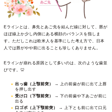
Eラインとは、鼻先とあご先を結んだ線に対して、唇が
ほぼ線上か少し内側にある横顔のバランスを指しま
す。ただしこれは欧米人を基準にした考え方で、日本
人では唇がやや前に出ることも珍しくありません。
Eラインが崩れる原因として多いのは、次のような歯並
びです。🦷
出っ歯（上顎前突）
→ 上の前歯が前に出て上唇
を押し出す
受け口（下顎前突）
→ 下の前歯や下あごが前に
出る
口ゴボ（上下顎前突）
→ 上下とも前に出て口元