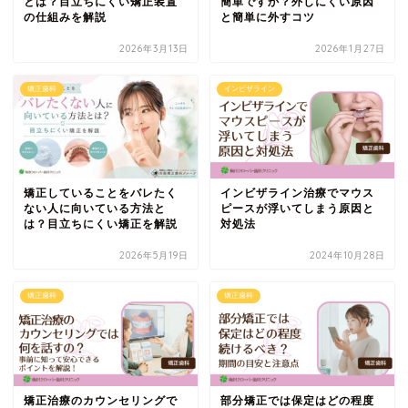
とは？目立ちにくい矯正装置
簡単ですか？外しにくい原因
の仕組みを解説
と簡単に外すコツ
2026年3月13日
2026年1月27日
矯正歯科
インビザライン
矯正していることをバレたく
インビザライン治療でマウス
ない人に向いている方法と
ピースが浮いてしまう原因と
は？目立ちにくい矯正を解説
対処法
2026年5月19日
2024年10月28日
矯正歯科
矯正歯科
矯正治療のカウンセリングで
部分矯正では保定はどの程度