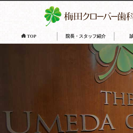
TOP
院長・スタッフ紹介
虫歯治
入れ歯(
歯周病
小児歯
定期健
歯のク
インプ
矯正歯