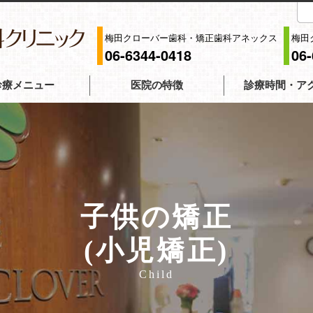
梅田クローバー歯科・矯正歯科アネックス
梅田
06-6344-0418
06
診療メニュー
医院の特徴
診療時間・ア
療
梅田クローバー
義歯)
梅田クローバー
治療
カトレア歯科・
科
梅田茶屋町クロ
子供の矯正
診
(小児矯正)
リーニング
ラント
Child
科