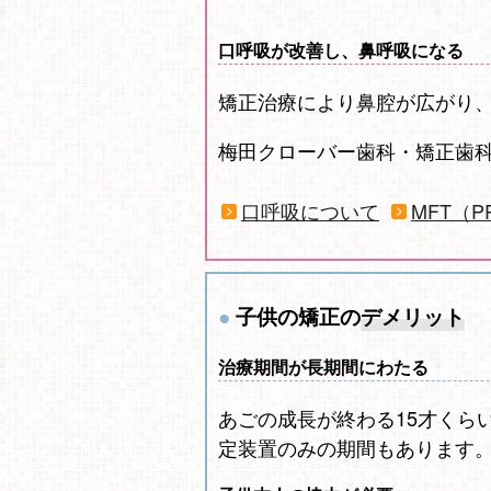
口呼吸が改善し、鼻呼吸になる
矯正治療により鼻腔が広がり
梅田クローバー歯科・矯正歯科
口呼吸について
MFT（
子供の矯正の
デメリット
治療期間が長期間にわたる
あごの成長が終わる15才くら
定装置のみの期間もあります